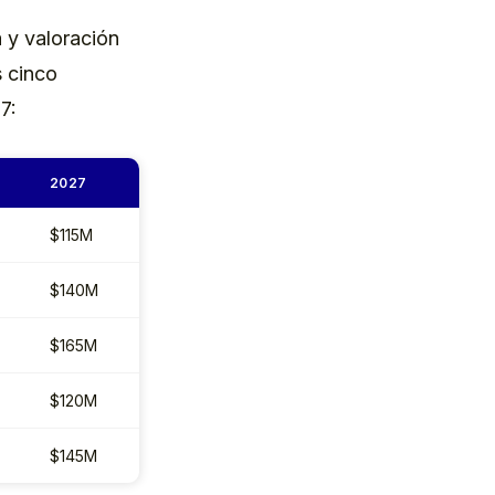
 y valoración
s cinco
7:
2027
$115M
$140M
$165M
$120M
$145M