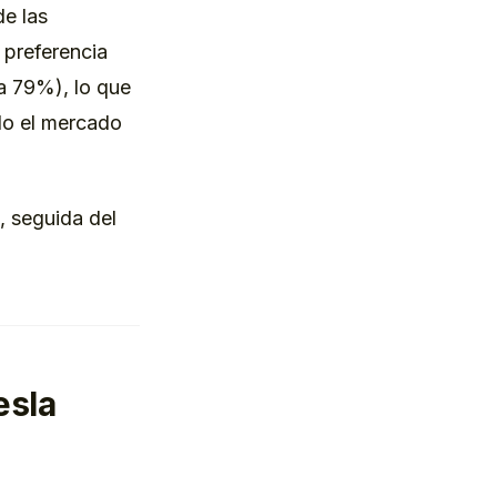
e las
 preferencia
a 79%), lo que
ndo el mercado
, seguida del
esla