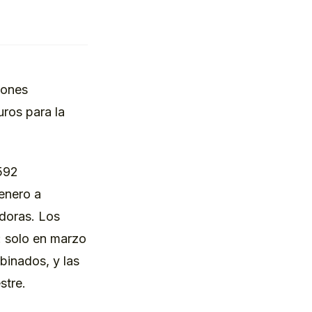
iones
ros para la
 592
(enero a
doras. Los
: solo en marzo
binados, y las
stre.