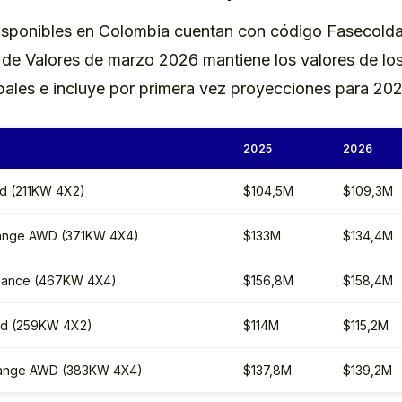
sponibles en Colombia cuentan con código Fasecolda
a de Valores de marzo 2026 mantiene los valores de lo
pales e incluye por primera vez proyecciones para 202
2025
2026
d (211KW 4X2)
$104,5M
$109,3M
ange AWD (371KW 4X4)
$133M
$134,4M
mance (467KW 4X4)
$156,8M
$158,4M
rd (259KW 4X2)
$114M
$115,2M
Range AWD (383KW 4X4)
$137,8M
$139,2M