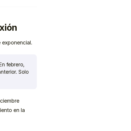
exión
e exponencial.
En febrero,
terior. Solo
diciembre
ento en la